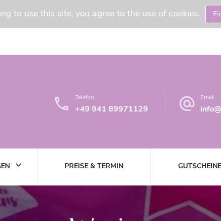
ng to use this site, you agree to the use of cookies.
Fi
Telefon
Email
+49 941 89971129
info@
EN
PREISE & TERMIN
GUTSCHEIN