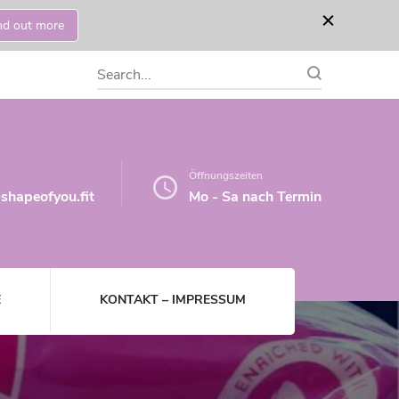
nd out more
Search
for:
Öffnungszeiten
shapeofyou.fit
Mo - Sa nach Termin
E
KONTAKT – IMPRESSUM